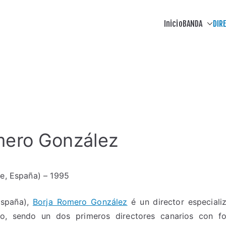
Inicio
BANDA
DIR
a de Lalín
mero González
fe, España) – 1995
España),
Borja Romero González
é un director especiali
o, sendo un dos primeros directores canarios con fo