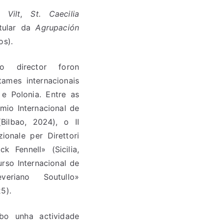
a Vilt
,
St. Caecilia
itular da
Agrupación
os).
o director foron
tames internacionais
 e Polonia. Entre as
emio Internacional de
Bilbao, 2024), o II
ionale per Direttori
ck Fennell» (Sicilia,
rso Internacional de
veriano Soutullo»
5).
abo unha actividade