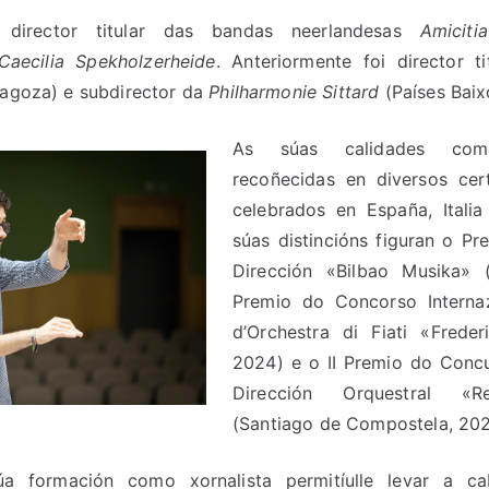
 director titular das bandas neerlandesas
Amiciti
Caecilia Spekholzerheide
. Anteriormente foi director t
agoza) e subdirector da
Philharmonie Sittard
(Países Baix
​​As súas calidades com
recoñecidas en diversos cer
celebrados en España, Italia
súas distincións figuran o Pr
Dirección «Bilbao Musika» (
Premio do Concorso Internaz
d’Orchestra di Fiati «Frederi
2024) e o II Premio do Concu
Dirección Orquestral «Re
(Santiago de Compostela, 202
súa formación como xornalista permitíulle levar a c