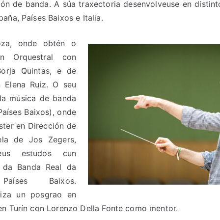
ión de banda. A súa traxectoria desenvolveuse en distin
ña, Países Baixos e Italia.​
oza, onde obtén o
ón Orquestral con
orja Quintas, e de
n Elena Ruiz. O seu
ola música de banda
Países Baixos), onde
ster en Dirección de
ela de Jos Zegers,
eus estudos cun
e da Banda Real da
aíses Baixos.
aliza un posgrao en
n Turín con Lorenzo Della Fonte como mentor.​