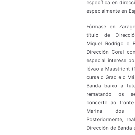
específica en direcc
especialmente en Espa
Fórmase en Zarag
título de Direcci
Miquel Rodrigo e B
Dirección Coral co
especial interese p
lévao a Maastricht (
cursa o Grao e o Má
Banda baixo a tut
rematando os s
concerto ao front
Marina dos P
Posteriormente, re
Dirección de Banda e