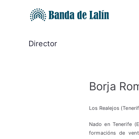
Saltar
al
Band
contenido
Director
Borja Ro
Los Realejos (Teneri
Nado en Tenerife (
formacións de vent