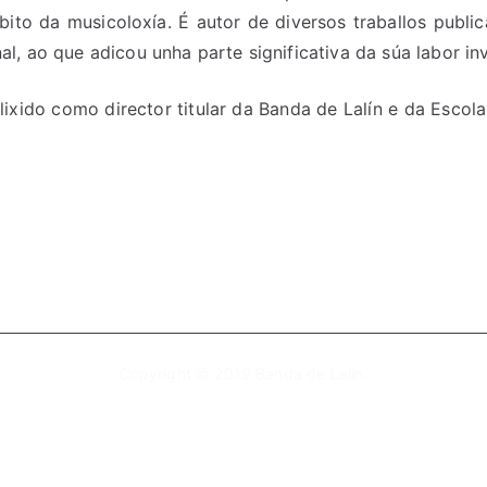
bito da musicoloxía. É autor de diversos traballos publi
l, ao que adicou unha parte significativa da súa labor in
lixido como director titular da Banda de Lalín e da Esco
Copyright © 2019
Banda de Lalín
.